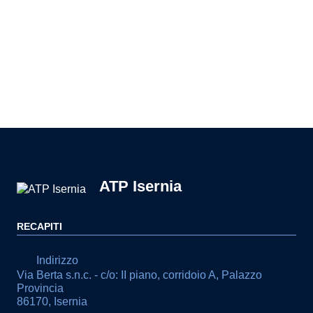
Pagina precedente
Pagina successiva
ATP Isernia
RECAPITI
Indirizzo
Via Berta s.n.c. - c/o: II piano, corridoio A, Palazzo
Provincia
86170, Isernia