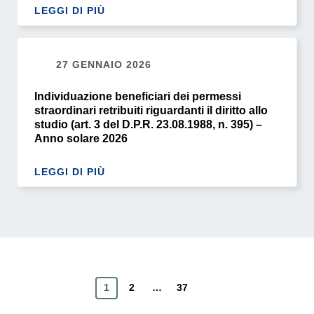
LEGGI DI PIÙ
27 GENNAIO 2026
Individuazione beneficiari dei permessi
straordinari retribuiti riguardanti il diritto allo
studio (art. 3 del D.P.R. 23.08.1988, n. 395) –
Anno solare 2026
LEGGI DI PIÙ
1
2
…
Pagina successiva
37