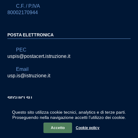
C.F. / P.IVA
80002170944
POSTA ELETTRONICA
PEC
uspis@postacert.istruzione.it
Email
usp.is@istruzione.it
SEGUICI SU
Sezione Link Utili
Realizzato con
WordPress
|
Tema grafico
ItaliaWP2
Questo sito utilizza cookie tecnici, analytics e di terze parti.
Proseguendo nella navigazione accetti l’utilizzo dei cookie.
| Basato sul
Prototipo per siti PA di AgID
Accetto
Cookie policy
© 2021 - Designed by
SOLUZIONI IT
. All