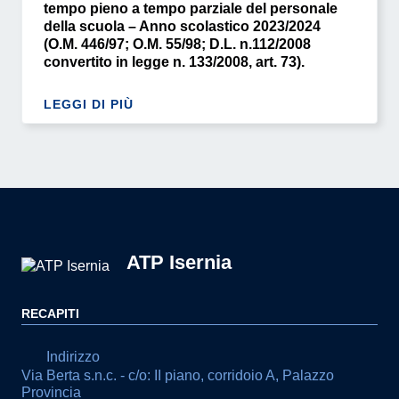
tempo pieno a tempo parziale del personale
della scuola – Anno scolastico 2023/2024
(O.M. 446/97; O.M. 55/98; D.L. n.112/2008
convertito in legge n. 133/2008, art. 73).
LEGGI DI PIÙ
ATP Isernia
RECAPITI
Indirizzo
Via Berta s.n.c. - c/o: II piano, corridoio A, Palazzo
Provincia