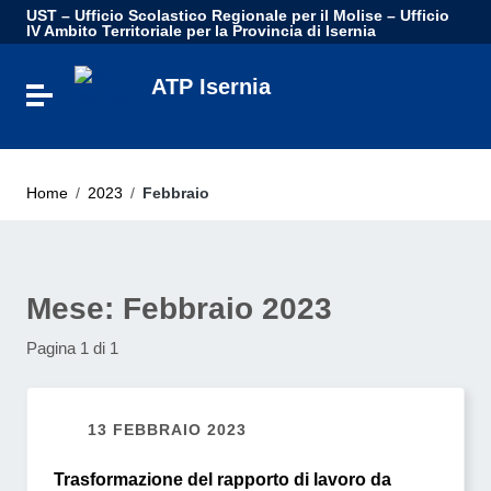
Vai ai contenuti
UST – Ufficio Scolastico Regionale per il Molise – Ufficio
Vai al menu di navigazione
IV Ambito Territoriale per la Provincia di Isernia
Vai al footer
ATP Isernia
Attiva / disattiva la navigazione
Home
/
2023
/
Febbraio
Mese:
Febbraio 2023
Pagina 1 di 1
13 FEBBRAIO 2023
Trasformazione del rapporto di lavoro da