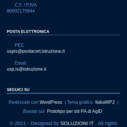
C.F. / P.IVA
80002170944
POSTA ELETTRONICA
PEC
uspis@postacert.istruzione.it
Email
usp.is@istruzione.it
SEGUICI SU
Sezione Link Utili
Realizzato con
WordPress
|
Tema grafico
ItaliaWP2
|
Basato sul
Prototipo per siti PA di AgID
© 2021 - Designed by
SOLUZIONI IT
. All rights