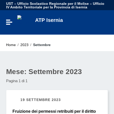
Vai ai contenuti
UST – Ufficio Scolastico Regionale per il Molise – Ufficio
Vai al menu di navigazione
IV Ambito Territoriale per la Provincia di Isernia
Vai al footer
ATP Isernia
Attiva / disattiva la navigazione
Home
/
2023
/
Settembre
Mese:
Settembre 2023
Pagina 1 di 1
19 SETTEMBRE 2023
Fruizione dei permessi retribuiti per il diritto