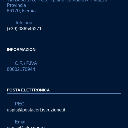
Provincia
86170, Isernia
Telefono
(+39) 086546271
INFORMAZIONI
C.F. / P.IVA
80002170944
POSTA ELETTRONICA
PEC
uspis@postacert.istruzione.it
Email
usp.is@istruzione.it