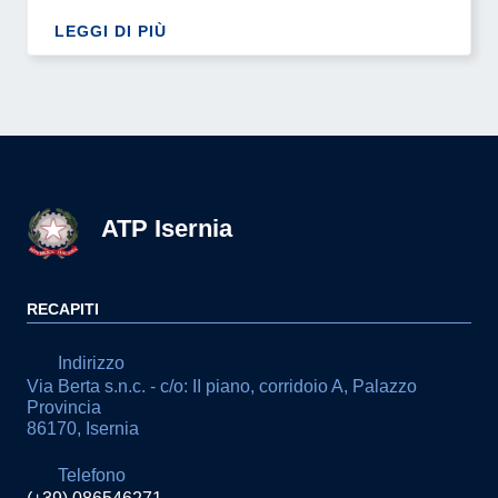
LEGGI DI PIÙ
ATP Isernia
RECAPITI
Indirizzo
Via Berta s.n.c. - c/o: II piano, corridoio A, Palazzo
Provincia
86170, Isernia
Telefono