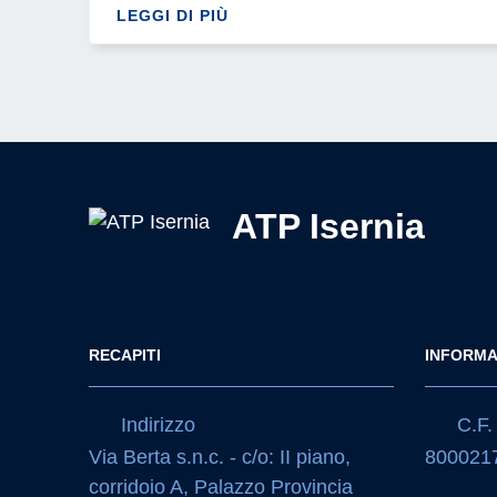
LEGGI DI PIÙ
ATP Isernia
RECAPITI
INFORMA
Indirizzo
C.F. 
Via Berta s.n.c. - c/o: II piano,
800021
corridoio A, Palazzo Provincia