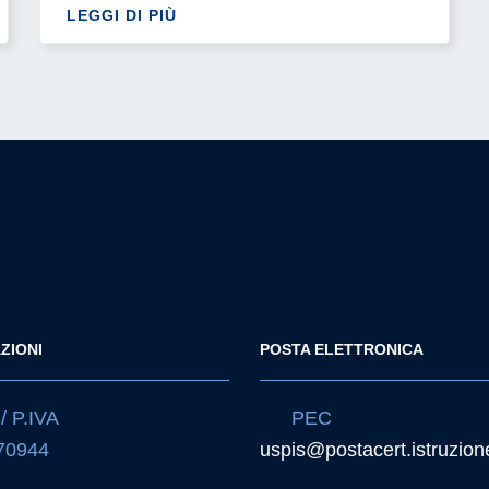
LEGGI DI PIÙ
ZIONI
POSTA ELETTRONICA
/ P.IVA
PEC
70944
uspis@postacert.istruzione