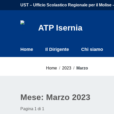
Vai ai contenuti
UST – Ufficio Scolastico Regionale per il Molise – 
Vai al menu di navigazione
Vai al footer
ATP Isernia
Home
Il Dirigente
Chi siamo
Home
/
2023
/
Marzo
Mese:
Marzo 2023
Pagina 1 di 1