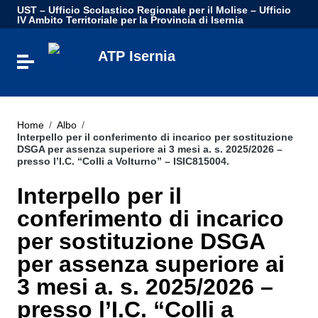
Vai ai contenuti
UST – Ufficio Scolastico Regionale per il Molise – Ufficio
Vai al menu di navigazione
IV Ambito Territoriale per la Provincia di Isernia
Vai al footer
ATP Isernia
Attiva / disattiva la navigazione
Home
/
Albo
/
Interpello per il conferimento di incarico per sostituzione
DSGA per assenza superiore ai 3 mesi a. s. 2025/2026 –
presso l’I.C. “Colli a Volturno” – ISIC815004.
Interpello per il
conferimento di incarico
per sostituzione DSGA
per assenza superiore ai
3 mesi a. s. 2025/2026 –
presso l’I.C. “Colli a