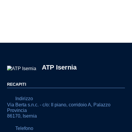
Pagina precedente
Pagina successiva
ATP Isernia
RECAPITI
Indirizzo
Via Berta s.n.c. - c/o: II piano, corridoio A, Palazzo
Provincia
86170, Isernia
Telefono