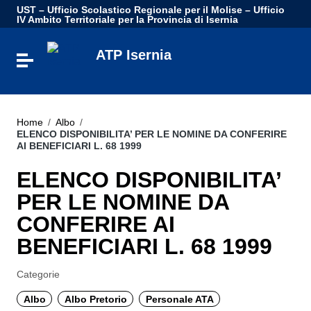
Vai ai contenuti
UST – Ufficio Scolastico Regionale per il Molise – Ufficio
Vai al menu di navigazione
IV Ambito Territoriale per la Provincia di Isernia
Vai al footer
ATP Isernia
Attiva / disattiva la navigazione
Home
/
Albo
/
ELENCO DISPONIBILITA’ PER LE NOMINE DA CONFERIRE
AI BENEFICIARI L. 68 1999
ELENCO DISPONIBILITA’
PER LE NOMINE DA
CONFERIRE AI
BENEFICIARI L. 68 1999
Categorie
Albo
Albo Pretorio
Personale ATA