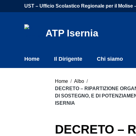
Vai ai contenuti
UST – Ufficio Scolastico Regionale per il Molise – 
Vai al menu di navigazione
Vai al footer
ATP Isernia
Home
Il Dirigente
Chi siamo
Home
/
Albo
/
DECRETO – RIPARTIZIONE ORGA
DI SOSTEGNO, E DI POTENZIAMEN
ISERNIA
DECRETO – R