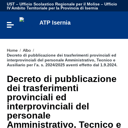
Vai ai contenuti
UST – Ufficio Scolastico Regionale per il Molise – Ufficio
Vai al menu di navigazione
IV Ambito Territoriale per la Provincia di Isernia
Vai al footer
ATP Isernia
Attiva / disattiva la navigazione
Home
/
Albo
/
Decreto di pubblicazione dei trasferimenti provinciali ed
interprovinciali del personale Amministrativo, Tecnico e
Ausiliario per l’a. s. 2024/2025 aventi effetto dal 1.9.2024.
Decreto di pubblicazione
dei trasferimenti
provinciali ed
interprovinciali del
personale
Amministrativo, Tecnico e