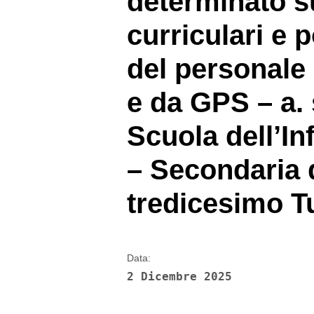
determinato s
curriculari e 
del personale
e da GPS – a.
Scuola dell’In
– Secondaria d
tredicesimo T
Data:
2 Dicembre 2025