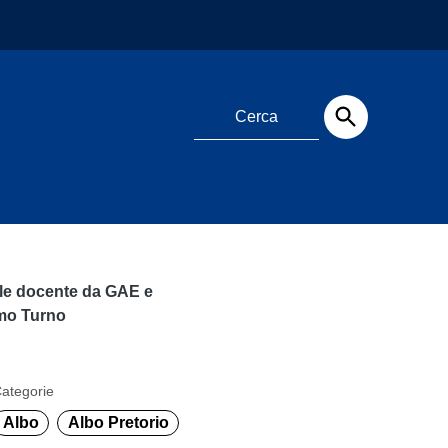
ale docente da GAE e
imo Turno
ategorie
Albo
Albo Pretorio