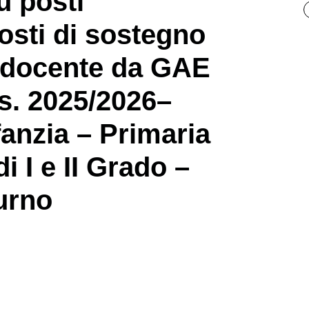
u posti
posti di sostegno
 docente da GAE
 s. 2025/2026–
fanzia – Primaria
i I e II Grado –
urno