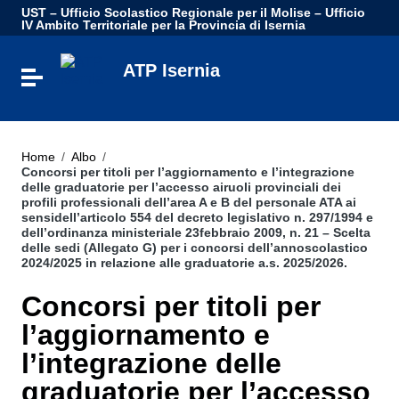
Vai ai contenuti
UST – Ufficio Scolastico Regionale per il Molise – Ufficio
Vai al menu di navigazione
IV Ambito Territoriale per la Provincia di Isernia
Vai al footer
ATP Isernia
Attiva / disattiva la navigazione
Home
/
Albo
/
Concorsi per titoli per l’aggiornamento e l’integrazione
delle graduatorie per l’accesso airuoli provinciali dei
profili professionali dell’area A e B del personale ATA ai
sensidell’articolo 554 del decreto legislativo n. 297/1994 e
dell’ordinanza ministeriale 23febbraio 2009, n. 21 – Scelta
delle sedi (Allegato G) per i concorsi dell’annoscolastico
2024/2025 in relazione alle graduatorie a.s. 2025/2026.
Concorsi per titoli per
l’aggiornamento e
l’integrazione delle
graduatorie per l’accesso