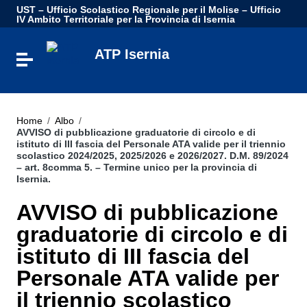
Vai ai contenuti
UST – Ufficio Scolastico Regionale per il Molise – Ufficio
Vai al menu di navigazione
IV Ambito Territoriale per la Provincia di Isernia
Vai al footer
ATP Isernia
Attiva / disattiva la navigazione
Home
/
Albo
/
AVVISO di pubblicazione graduatorie di circolo e di
istituto di III fascia del Personale ATA valide per il triennio
scolastico 2024/2025, 2025/2026 e 2026/2027. D.M. 89/2024
– art. 8comma 5. – Termine unico per la provincia di
Isernia.
AVVISO di pubblicazione
graduatorie di circolo e di
istituto di III fascia del
Personale ATA valide per
il triennio scolastico