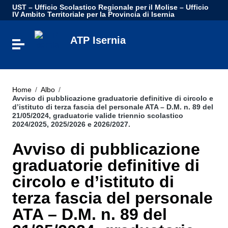
Vai ai contenuti
UST – Ufficio Scolastico Regionale per il Molise – Ufficio
Vai al menu di navigazione
IV Ambito Territoriale per la Provincia di Isernia
Vai al footer
ATP Isernia
Attiva / disattiva la navigazione
Home
/
Albo
/
Avviso di pubblicazione graduatorie definitive di circolo e
d’istituto di terza fascia del personale ATA – D.M. n. 89 del
21/05/2024, graduatorie valide triennio scolastico
2024/2025, 2025/2026 e 2026/2027.
Avviso di pubblicazione
graduatorie definitive di
circolo e d’istituto di
terza fascia del personale
ATA – D.M. n. 89 del