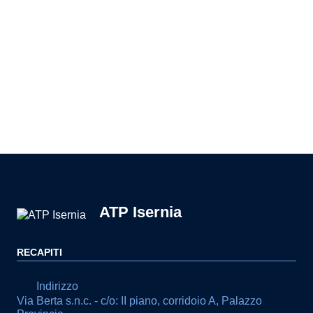
Pagina precedente
Pagina successiva
ATP Isernia
RECAPITI
Indirizzo
Via Berta s.n.c. - c/o: II piano, corridoio A, Palazzo