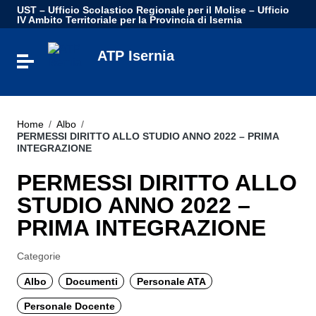
Vai ai contenuti
UST – Ufficio Scolastico Regionale per il Molise – Ufficio
Vai al menu di navigazione
IV Ambito Territoriale per la Provincia di Isernia
Vai al footer
ATP Isernia
Attiva / disattiva la navigazione
Home
/
Albo
/
PERMESSI DIRITTO ALLO STUDIO ANNO 2022 – PRIMA
INTEGRAZIONE
PERMESSI DIRITTO ALLO
STUDIO ANNO 2022 –
PRIMA INTEGRAZIONE
Categorie
Albo
Documenti
Personale ATA
Personale Docente