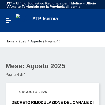
Vai ai contenuti
UST – Ufficio Scolastico Regionale per il Molise – Ufficio
Vai al menu di navigazione
IV Ambito Territoriale per la Provincia di Isernia
Vai al footer
ATP Isernia
Attiva / disattiva la navigazione
Home
/
2025
/
Agosto
( Pagina 4 )
Mese:
Agosto 2025
Pagina 4 di 4
5 AGOSTO 2025
DECRETO RIMODULAZIONE DEL CANALE DI